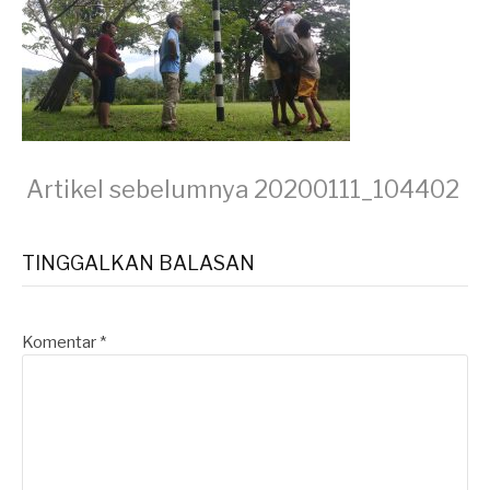
Lanjut
Artikel sebelumnya
20200111_104402
Membaca
TINGGALKAN BALASAN
Komentar
*